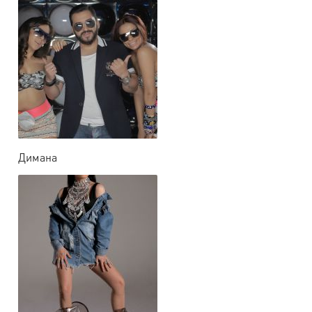
Димана