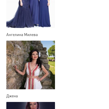
Ангелина Милева
Джена