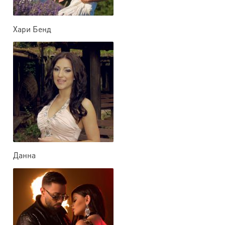
Хари Бенд
Данна