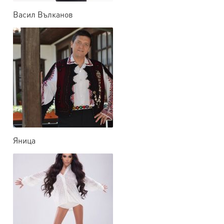
Васил Вълканов
Яница