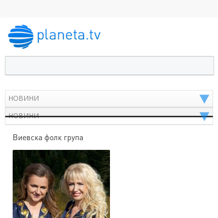
Виевска фолк група