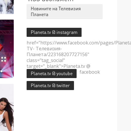
Новините на Телевизия
Планета
Planeta.tv @ instagram
href="https://www.facebook.com/pages/Planet
TV- Телевизия-
Планета/223168207727156"
class="tag_social"
target="_blank">Planeta.tv @
facebook
Planeta.tv @ youtube
Planeta.tv @ twitter