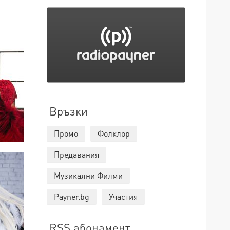
Връзки
Промо
Фолклор
Предавания
Музикални Филми
Payner.bg
Участия
RSS абонамент