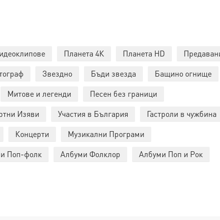
идеоклипове
Планета 4К
Планета HD
Предаван
тограф
Звездно
Бъди звезда
Бащино огнище
Митове и легенди
Песен без граници
ртни Изяви
Участия в България
Гастроли в чужбина
Концерти
Музикални Програми
и Поп-фолк
Албуми Фолклор
Албуми Поп и Рок