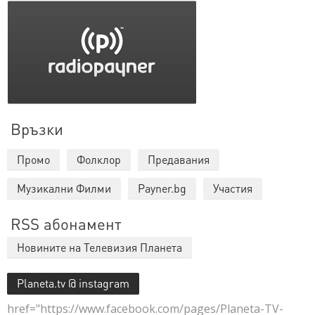
Връзки
Промо
Фолклор
Предавания
Музикални Филми
Payner.bg
Участия
RSS абонамент
Новините на Телевизия Планета
Planeta.tv @ instagram
href="https://www.facebook.com/pages/Planeta-TV-