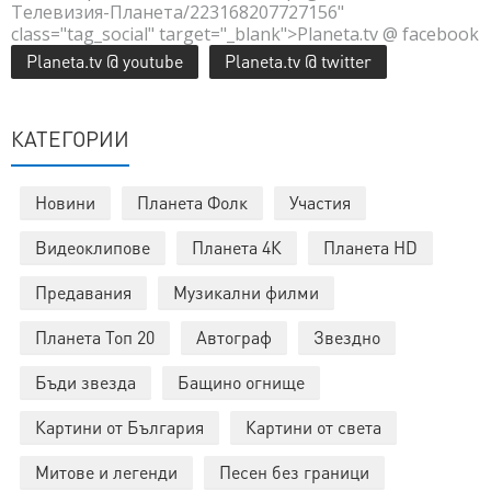
Телевизия-Планета/223168207727156"
class="tag_social" target="_blank">Planeta.tv @ facebook
Planeta.tv @ youtube
Planeta.tv @ twitter
КАТЕГОРИИ
Новини
Планета Фолк
Участия
Видеоклипове
Планета 4К
Планета HD
Предавания
Музикални филми
Планета Топ 20
Автограф
Звездно
Бъди звезда
Бащино огнище
Картини от България
Картини от света
Митове и легенди
Песен без граници