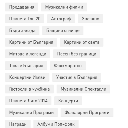
Предавания
Музикални филми
Планета Топ 20
Автограф
Звездно
Бъди звезда
Бащино огнище
Картини от България
Картини от света
Митове и легенди
Песен без граници
Това е България
Фолкмаратон
Концертни Изяви
Участия в България
Гастроли в чужбина
Музикални Спектакли
Планета Лято 2014
Концерти
Музикални Програми
Фолклорни Програми
Награди
Албуми Поп-фолк