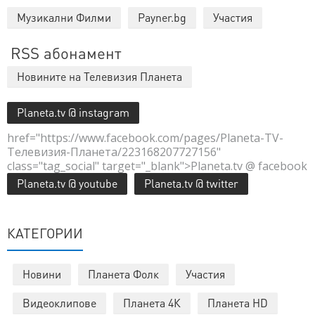
Музикални Филми
Payner.bg
Участия
RSS абонамент
Новините на Телевизия Планета
Planeta.tv @ instagram
href="https://www.facebook.com/pages/Planeta-TV-
Телевизия-Планета/223168207727156"
class="tag_social" target="_blank">Planeta.tv @ facebook
Planeta.tv @ youtube
Planeta.tv @ twitter
КАТЕГОРИИ
Новини
Планета Фолк
Участия
Видеоклипове
Планета 4К
Планета HD