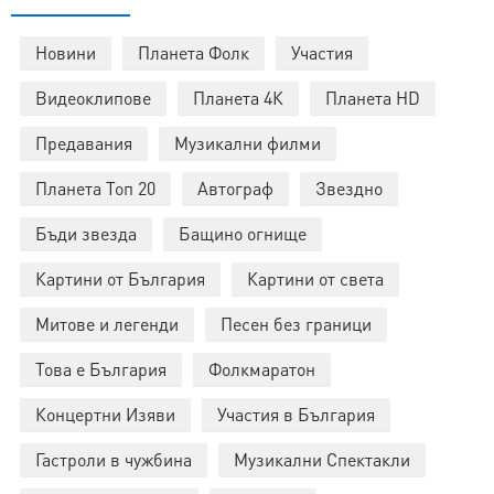
Новини
Планета Фолк
Участия
Видеоклипове
Планета 4К
Планета HD
Предавания
Музикални филми
Планета Топ 20
Автограф
Звездно
Бъди звезда
Бащино огнище
Картини от България
Картини от света
Митове и легенди
Песен без граници
Това е България
Фолкмаратон
Концертни Изяви
Участия в България
Гастроли в чужбина
Музикални Спектакли