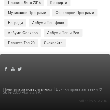
Планета Лято 2014
Концерти
Музикални Програми
Фолклорни Програми
Награди
Албуми Поп-фолк
Албуми Фолклор
Албуми Поп и Рок
Планета Топ 20
Очаквайте
Политика за поверителност
| Всички права запазени ©
2014-2020 Planeta TV.
Crafted by STAYUX