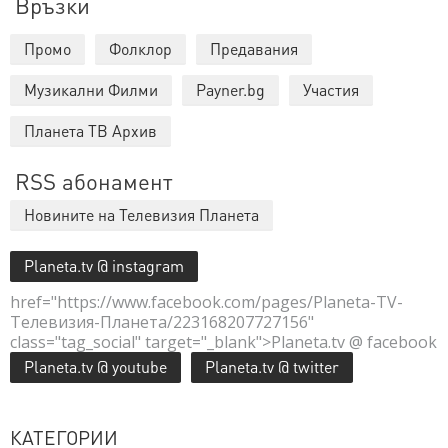
Връзки
Промо
Фолклор
Предавания
Музикални Филми
Payner.bg
Участия
Планета ТВ Архив
RSS абонамент
Новините на Телевизия Планета
Planeta.tv @ instagram
href="https://www.facebook.com/pages/Planeta-TV-
Телевизия-Планета/223168207727156"
class="tag_social" target="_blank">Planeta.tv @ facebook
Planeta.tv @ youtube
Planeta.tv @ twitter
КАТЕГОРИИ