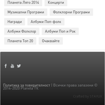
Планета Лято 2014
Концерти
Музикални Програми
Фолклорни Програми
Награди
Албуми Поп-фолк
Албуми Фолклор
Албуми Поп и Рок
Планета Топ 20
Очаквайте
Политика за поверителност
| Всички права запазени ©
2014-2020 Planeta TV.
Crafted by STAYUX