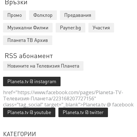
Връзки
Промо
Фолклор
Предавания
Музикални Филми
Payner.bg
Участия
Планета ТВ Архив
RSS абонамент
Новините на Телевизия Планета
Planeta.tv @ instagram
href="https://www.facebook.com/pages/Planeta-TV-
Телевизия-Планета/223168207727156"
class="tag_social" target="_blank">Planeta.tv @ facebook
Planeta.tv @ youtube
Planeta.tv @ twitter
КАТЕГОРИИ