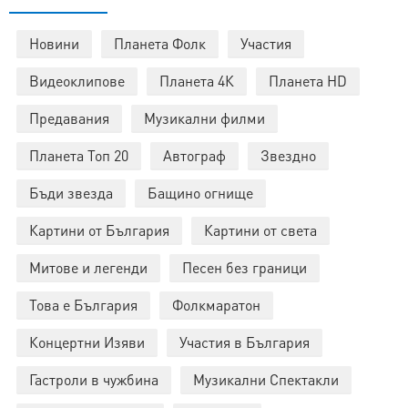
Новини
Планета Фолк
Участия
Видеоклипове
Планета 4К
Планета HD
Предавания
Музикални филми
Планета Топ 20
Автограф
Звездно
Бъди звезда
Бащино огнище
Картини от България
Картини от света
Митове и легенди
Песен без граници
Това е България
Фолкмаратон
Концертни Изяви
Участия в България
Гастроли в чужбина
Музикални Спектакли