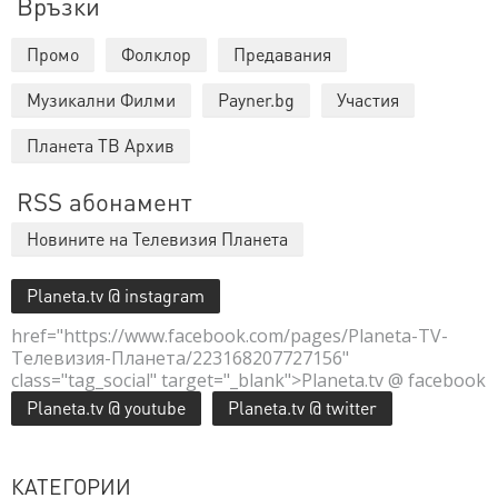
Връзки
Промо
Фолклор
Предавания
Музикални Филми
Payner.bg
Участия
Планета ТВ Архив
RSS абонамент
Новините на Телевизия Планета
Planeta.tv @ instagram
href="https://www.facebook.com/pages/Planeta-TV-
Телевизия-Планета/223168207727156"
class="tag_social" target="_blank">Planeta.tv @ facebook
Planeta.tv @ youtube
Planeta.tv @ twitter
КАТЕГОРИИ