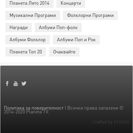
Планета Лято 2014
Концерти
Музикални Програми
Фолклорни Програми
Награди
Албуми Поп-фолк
Албуми Фолклор
Албуми Поп и Рок
Планета Топ 20
Очаквайте
Политика за поверителност
| Всички права запазени ©
2014-2020 Planeta TV.
Crafted by STAYUX