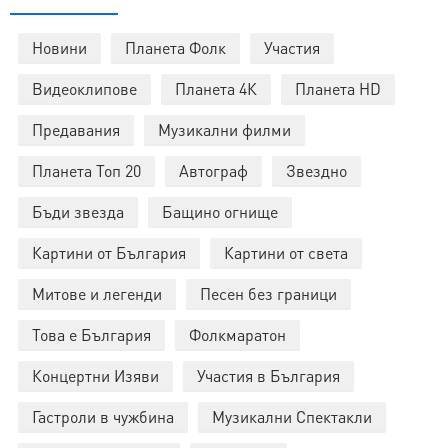
Новини
Планета Фолк
Участия
Видеоклипове
Планета 4К
Планета HD
Предавания
Музикални филми
Планета Топ 20
Автограф
Звездно
Бъди звезда
Бащино огнище
Картини от България
Картини от света
Митове и легенди
Песен без граници
Това е България
Фолкмаратон
Концертни Изяви
Участия в България
Гастроли в чужбина
Музикални Спектакли