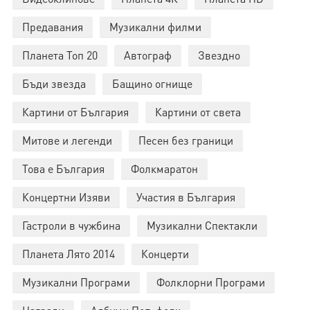
Предавания
Музикални филми
Планета Топ 20
Автограф
Звездно
Бъди звезда
Бащино огнище
Картини от България
Картини от света
Митове и легенди
Песен без граници
Това е България
Фолкмаратон
Концертни Изяви
Участия в България
Гастроли в чужбина
Музикални Спектакли
Планета Лято 2014
Концерти
Музикални Програми
Фолклорни Програми