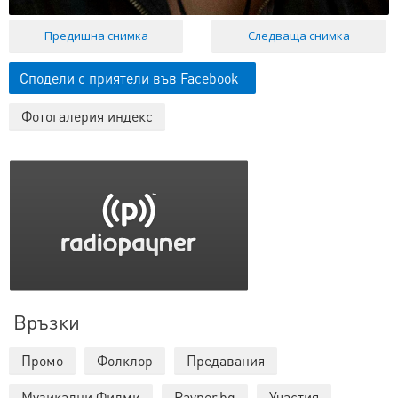
Предишна снимка
Следваща снимка
Сподели с приятели във Facebook
Фотогалерия индекс
Връзки
Промо
Фолклор
Предавания
Музикални Филми
Payner.bg
Участия