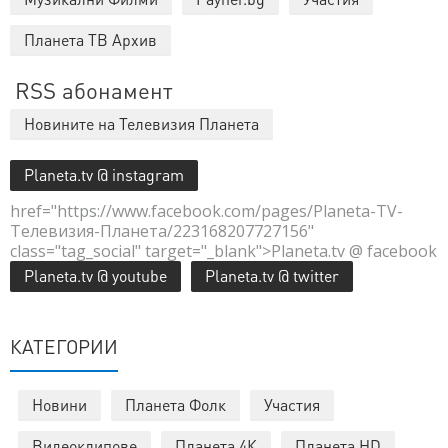
Планета ТВ Архив
RSS абонамент
Новините на Телевизия Планета
Planeta.tv @ instagram
href="https://www.facebook.com/pages/Planeta-TV-
Телевизия-Планета/223168207727156"
class="tag_social" target="_blank">Planeta.tv @ facebook
Planeta.tv @ youtube
Planeta.tv @ twitter
КАТЕГОРИИ
Новини
Планета Фолк
Участия
Видеоклипове
Планета 4К
Планета HD