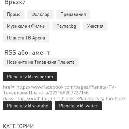
Връзки
Промо
Фолклор
Предавания
Музикални Филми
Payner.bg
Участия
Планета ТВ Архив
RSS абонамент
Новините на Телевизия Планета
Planeta.tv @ instagram
href="https://www.facebook.com/pages/Planeta-TV-
Телевизия-Планета/223168207727156"
class="tag_social" target="_blank">Planeta.tv @ facebook
Planeta.tv @ youtube
Planeta.tv @ twitter
КАТЕГОРИИ