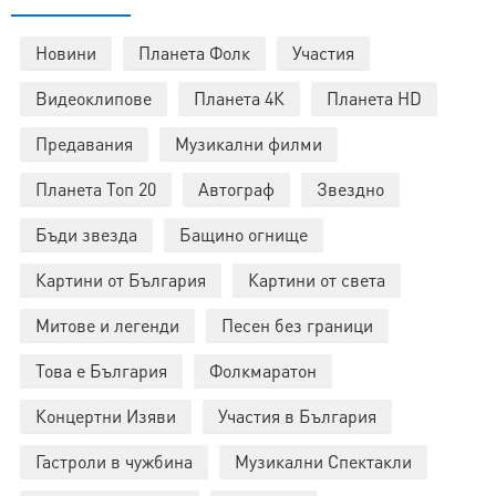
Новини
Планета Фолк
Участия
Видеоклипове
Планета 4К
Планета HD
Предавания
Музикални филми
Планета Топ 20
Автограф
Звездно
Бъди звезда
Бащино огнище
Картини от България
Картини от света
Митове и легенди
Песен без граници
Това е България
Фолкмаратон
Концертни Изяви
Участия в България
Гастроли в чужбина
Музикални Спектакли