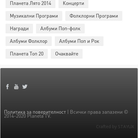
Планета Лято 2014
Концерти
Музикални Програми
Фолклорни Програми
Награди
Албуми Поп-фолк
Албуми Фолклор
Албуми Поп и Рок
Планета Топ 20
Очаквайте
Политика за поверителност
| Всички права запазени ©
2014-2020 Planeta TV.
Crafted by STAYUX