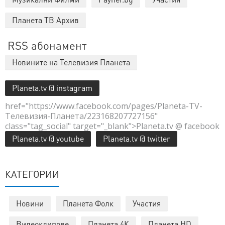
Планета ТВ Архив
RSS абонамент
Новините на Телевизия Планета
Planeta.tv @ instagram
href="https://www.facebook.com/pages/Planeta-TV-
Телевизия-Планета/223168207727156"
class="tag_social" target="_blank">Planeta.tv @ facebook
Planeta.tv @ youtube
Planeta.tv @ twitter
КАТЕГОРИИ
Новини
Планета Фолк
Участия
Видеоклипове
Планета 4К
Планета HD