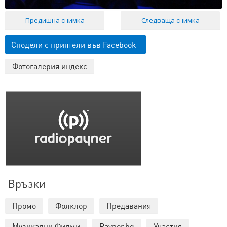
Предишна снимка
Следваща снимка
Сподели с приятели във Facebook
Фотогалерия индекс
Връзки
Промо
Фолклор
Предавания
Музикални Филми
Payner.bg
Участия