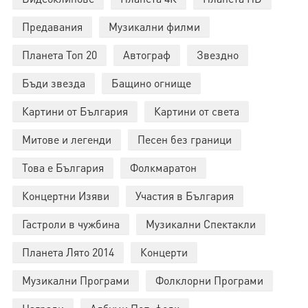
Предавания
Музикални филми
Планета Топ 20
Автограф
Звездно
Бъди звезда
Бащино огнище
Картини от България
Картини от света
Митове и легенди
Песен без граници
Това е България
Фолкмаратон
Концертни Изяви
Участия в България
Гастроли в чужбина
Музикални Спектакли
Планета Лято 2014
Концерти
Музикални Програми
Фолклорни Програми