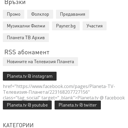
Връзки
Промо
Фолклор
Предавания
Музикални Филми
Payner.bg
Участия
Планета ТВ Архив
RSS абонамент
Новините на Телевизия Планета
Planeta.tv @ instagram
href="https://www.facebook.com/pages/Planeta-TV-
Телевизия-Планета/223168207727156"
class="tag_social" target="_blank">Planeta.tv @ facebook
Planeta.tv @ youtube
Planeta.tv @ twitter
КАТЕГОРИИ