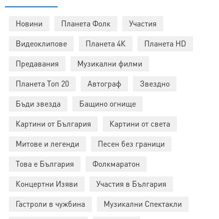
Новини
Планета Фолк
Участия
Видеоклипове
Планета 4К
Планета HD
Предавания
Музикални филми
Планета Топ 20
Автограф
Звездно
Бъди звезда
Бащино огнище
Картини от България
Картини от света
Митове и легенди
Песен без граници
Това е България
Фолкмаратон
Концертни Изяви
Участия в България
Гастроли в чужбина
Музикални Спектакли