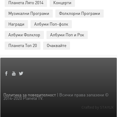
Планета Лято 2014
Концерти
Музикални Програми
Фолклорни Програми
Награди
Албуми Поп-фолк
Албуми Фолклор
Албуми Поп и Рок
Планета Топ 20
Очаквайте
Политика за поверителност
| Всички права запазени ©
2014-2020 Planeta TV.
Crafted by STAYUX