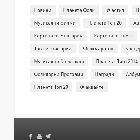
Новини
Планета Фолк
Участия
В
Музикални филми
Планета Топ 20
Ав
Картини от България
Картини от света
Това е България
Фолкмаратон
Конце
Музикални Спектакли
Планета Лято 2014
Фолклорни Програми
Награди
Албум
Планета Топ 20
Очаквайте