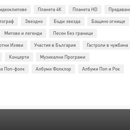
идеоклипове
Планета 4К
Планета HD
Предаван
тограф
Звездно
Бъди звезда
Бащино огнище
Митове и легенди
Песен без граници
ртни Изяви
Участия в България
Гастроли в чужбина
Концерти
Музикални Програми
и Поп-фолк
Албуми Фолклор
Албуми Поп и Рок