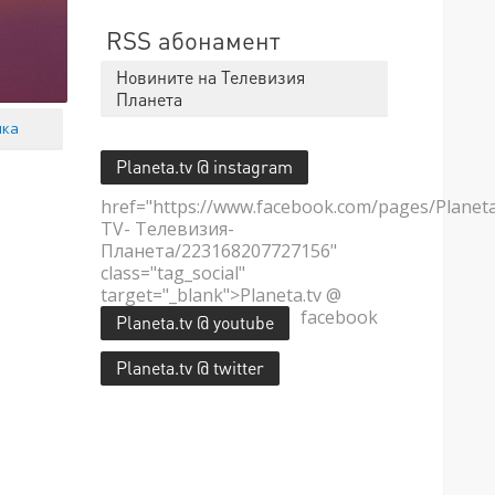
RSS абонамент
Новините на Телевизия
Планета
мка
Planeta.tv @ instagram
href="https://www.facebook.com/pages/Planet
TV- Телевизия-
Планета/223168207727156"
class="tag_social"
target="_blank">Planeta.tv @
facebook
Planeta.tv @ youtube
Planeta.tv @ twitter