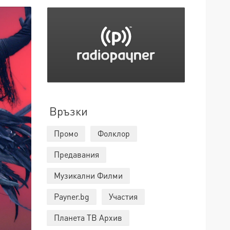
Връзки
Промо
Фолклор
Предавания
Музикални Филми
Payner.bg
Участия
Планета ТВ Архив