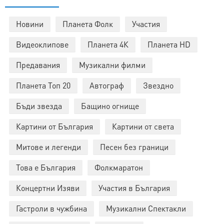
Новини
Планета Фолк
Участия
Видеоклипове
Планета 4К
Планета HD
Предавания
Музикални филми
Планета Топ 20
Автограф
Звездно
Бъди звезда
Бащино огнище
Картини от България
Картини от света
Митове и легенди
Песен без граници
Това е България
Фолкмаратон
Концертни Изяви
Участия в България
Гастроли в чужбина
Музикални Спектакли