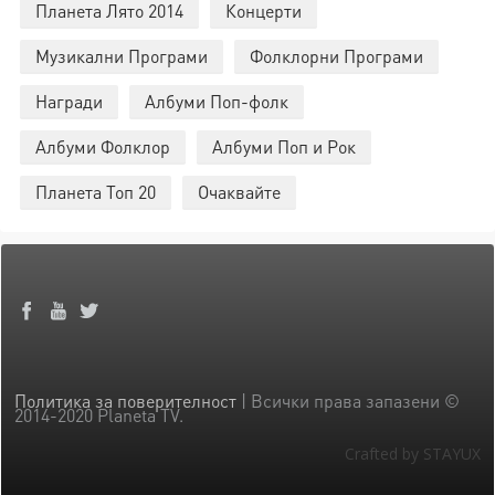
Планета Лято 2014
Концерти
Музикални Програми
Фолклорни Програми
Награди
Албуми Поп-фолк
Албуми Фолклор
Албуми Поп и Рок
Планета Топ 20
Очаквайте
Политика за поверителност
| Всички права запазени ©
2014-2020 Planeta TV.
Crafted by STAYUX