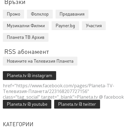
Връзки
Промо
Фолклор
Предавания
Музикални Филми
Payner.bg
Участия
Планета ТВ Архив
RSS абонамент
Новините на Телевизия Планета
Planeta.tv @ instagram
href="https://www.facebook.com/pages/Planeta-TV-
Телевизия-Планета/223168207727156"
class="tag_social" target="_blank">Planeta.tv @ facebook
Planeta.tv @ youtube
Planeta.tv @ twitter
КАТЕГОРИИ