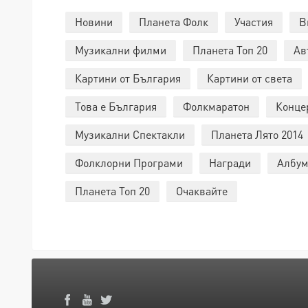
Новини
Планета Фолк
Участия
В
Музикални филми
Планета Топ 20
Ав
Картини от България
Картини от света
Това е България
Фолкмаратон
Конце
Музикални Спектакли
Планета Лято 2014
Фолклорни Програми
Награди
Албум
Планета Топ 20
Очаквайте