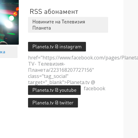
RSS абонамент
Новините на Телевизия
Планета
Planeta.tv @ instagram
мка
href="https://www.facebook.com/pages/Planet
TV- Телевизия-
Планета/223168207727156"
class="tag_social"
target="_blank">Planeta.tv @
facebook
Planeta.tv @ youtube
Planeta.tv @ twitter