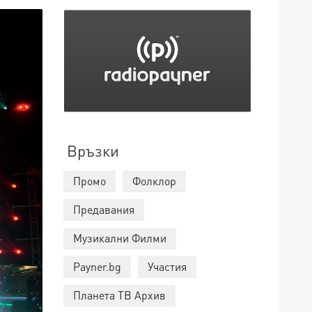
Връзки
Промо
Фолклор
Предавания
Музикални Филми
Payner.bg
Участия
Планета ТВ Архив