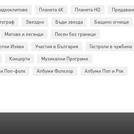
идеоклипове
Планета 4К
Планета HD
Предаван
тограф
Звездно
Бъди звезда
Бащино огнище
Митове и легенди
Песен без граници
ртни Изяви
Участия в България
Гастроли в чужбина
Концерти
Музикални Програми
и Поп-фолк
Албуми Фолклор
Албуми Поп и Рок