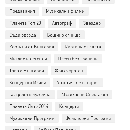
Предавания
Музикални филми
Планета Топ 20
Автограф
Звездно
Бъди звезда
Бащино огнище
Картини от България
Картини от света
Митове и легенди
Песен без граници
Това е България
Фолкмаратон
Концертни Изяви
Участия в България
Гастроли в чужбина
Музикални Спектакли
Планета Лято 2014
Концерти
Музикални Програми
Фолклорни Програми
Награди
Албуми Поп-фолк