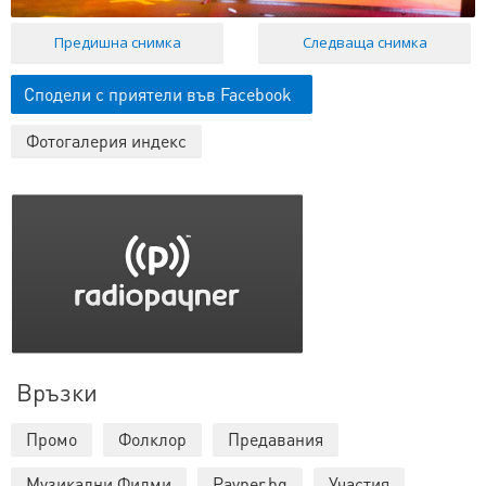
Предишна снимка
Следваща снимка
Сподели с приятели във Facebook
Фотогалерия индекс
Връзки
Промо
Фолклор
Предавания
Музикални Филми
Payner.bg
Участия