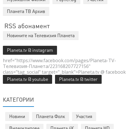
Планета ТВ Архив
RSS абонамент
Новините на Телевизия Планета
Planeta.tv @ instagram
href="https://www.facebook.com/pages/Planeta-TV-
Телевизия-Планета/223168207727156"
class="tag_social" target="_blank">Planeta.tv @ facebook
Planeta.tv @ youtube
Planeta.tv @ twitter
КАТЕГОРИИ
Новини
Планета Фолк
Участия
Видеоклипове
Планета 4К
Планета HD