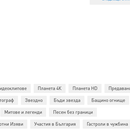
идеоклипове
Планета 4К
Планета HD
Предаван
тограф
Звездно
Бъди звезда
Бащино огнище
Митове и легенди
Песен без граници
ртни Изяви
Участия в България
Гастроли в чужбина