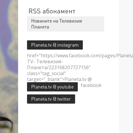
RSS абонамент
Новините на Телевизия
Планета
Planeta.tv @ instagram
href="https://www.facebook.com/pages/Planet
TV- Телевизия-
Планета/223168207727156"
class="tag_social"
target="_blank">Planeta.tv @
facebook
Planeta.tv @ youtube
Planeta.tv @ twitter