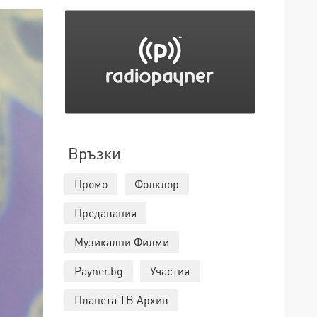
Връзки
Промо
Фолклор
Предавания
Музикални Филми
Payner.bg
Участия
Планета ТВ Архив