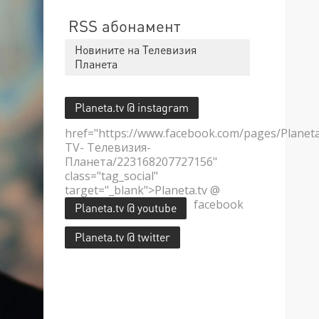
RSS абонамент
Новините на Телевизия
Планета
Planeta.tv @ instagram
href="https://www.facebook.com/pages/Planet
TV- Телевизия-
Планета/223168207727156"
class="tag_social"
target="_blank">Planeta.tv @
facebook
Planeta.tv @ youtube
Planeta.tv @ twitter