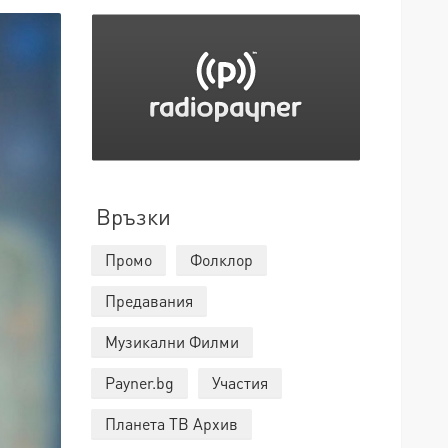
Връзки
Промо
Фолклор
Предавания
Музикални Филми
Payner.bg
Участия
Планета ТВ Архив