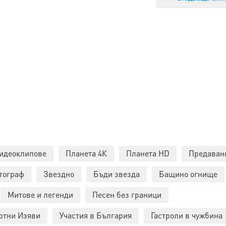
идеоклипове
Планета 4К
Планета HD
Предаван
тограф
Звездно
Бъди звезда
Бащино огнище
Митове и легенди
Песен без граници
ртни Изяви
Участия в България
Гастроли в чужбина