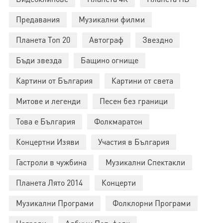
Предавания
Музикални филми
Планета Топ 20
Автограф
Звездно
Бъди звезда
Бащино огнище
Картини от България
Картини от света
Митове и легенди
Песен без граници
Това е България
Фолкмаратон
Концертни Изяви
Участия в България
Гастроли в чужбина
Музикални Спектакли
Планета Лято 2014
Концерти
Музикални Програми
Фолклорни Програми