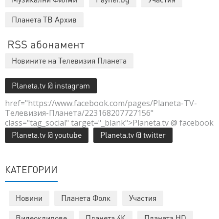
Планета ТВ Архив
RSS абонамент
Новините на Телевизия Планета
Planeta.tv @ instagram
href="https://www.facebook.com/pages/Planeta-TV-
Телевизия-Планета/223168207727156"
class="tag_social" target="_blank">Planeta.tv @ facebook
Planeta.tv @ youtube
Planeta.tv @ twitter
КАТЕГОРИИ
Новини
Планета Фолк
Участия
Видеоклипове
Планета 4К
Планета HD