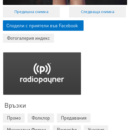
Предишна снимка
Следваща снимка
Сподели с приятели във Facebook
Фотогалерия индекс
Връзки
Промо
Фолклор
Предавания
Музикални Филми
Payner.bg
Участия