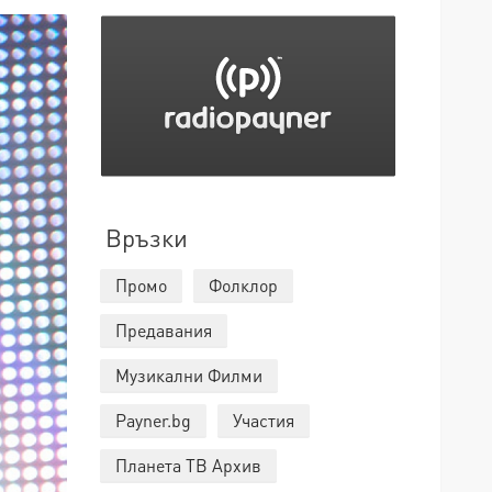
Връзки
Промо
Фолклор
Предавания
Музикални Филми
Payner.bg
Участия
Планета ТВ Архив