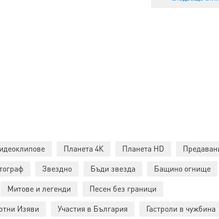
идеоклипове
Планета 4К
Планета HD
Предаван
тограф
Звездно
Бъди звезда
Бащино огнище
Митове и легенди
Песен без граници
ртни Изяви
Участия в България
Гастроли в чужбина