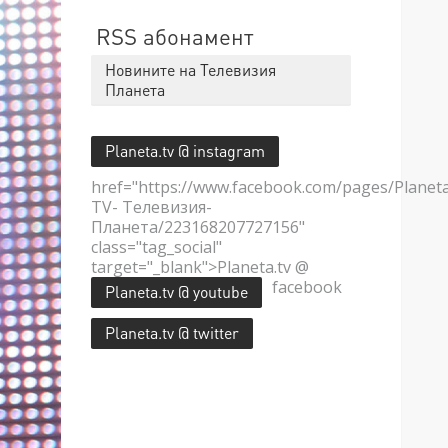
RSS абонамент
Новините на Телевизия
Планета
Planeta.tv @ instagram
href="https://www.facebook.com/pages/Planet
TV- Телевизия-
Планета/223168207727156"
class="tag_social"
target="_blank">Planeta.tv @
facebook
Planeta.tv @ youtube
Planeta.tv @ twitter