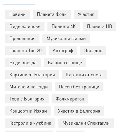
Новини
Планета Фолк
Участия
Видеоклипове
Планета 4К
Планета HD
Предавания
Музикални филми
Планета Топ 20
Автограф
Звездно
Бъди звезда
Бащино огнище
Картини от България
Картини от света
Митове и легенди
Песен без граници
Това е България
Фолкмаратон
Концертни Изяви
Участия в България
Гастроли в чужбина
Музикални Спектакли