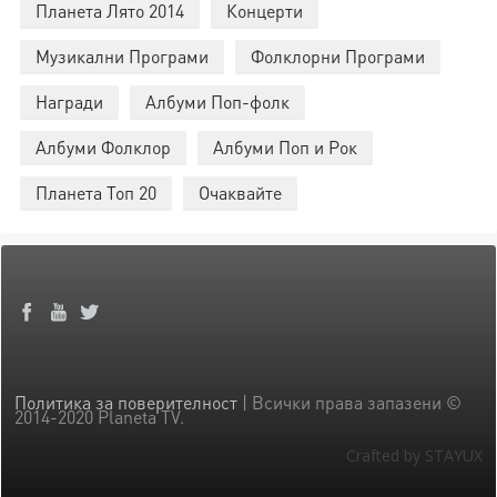
Планета Лято 2014
Концерти
Музикални Програми
Фолклорни Програми
Награди
Албуми Поп-фолк
Албуми Фолклор
Албуми Поп и Рок
Планета Топ 20
Очаквайте
Политика за поверителност
| Всички права запазени ©
2014-2020 Planeta TV.
Crafted by STAYUX