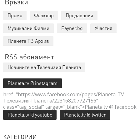
Връзки
Промо
Фолклор
Предавания
Музикални Филми
Payner.bg
Участия
Планета ТВ Архив
RSS абонамент
Новините на Телевизия Планета
Planeta.tv @ instagram
href="https://www.facebook.com/pages/Planeta-TV-
Телевизия-Планета/223168207727156"
class="tag_social" target="_blank">Planeta.tv @ facebook
Planeta.tv @ youtube
Planeta.tv @ twitter
КАТЕГОРИИ