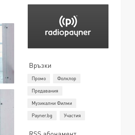
Връзки
Промо
Фолклор
Предавания
Музикални Филми
Payner.bg
Участия
RSS абонамент