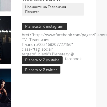
Новините на Телевизия
Планета
Planeta.tv @ instagram
href="https://www.facebook.com/pages/Planet
TV- Телевизия-
Планета/223168207727156"
class="tag_social"
target="_blank">Planeta.tv @
facebook
Planeta.tv @ youtube
Planeta.tv @ twitter