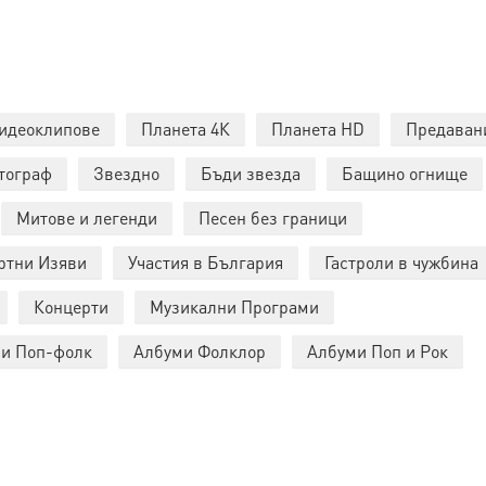
идеоклипове
Планета 4К
Планета HD
Предаван
тограф
Звездно
Бъди звезда
Бащино огнище
Митове и легенди
Песен без граници
ртни Изяви
Участия в България
Гастроли в чужбина
Концерти
Музикални Програми
и Поп-фолк
Албуми Фолклор
Албуми Поп и Рок