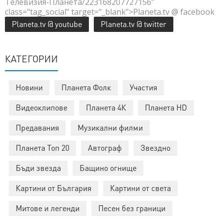
Телевизия-Планета/223168207727156"
class="tag_social" target="_blank">Planeta.tv @ facebook
Planeta.tv @ youtube
Planeta.tv @ twitter
КАТЕГОРИИ
Новини
Планета Фолк
Участия
Видеоклипове
Планета 4К
Планета HD
Предавания
Музикални филми
Планета Топ 20
Автограф
Звездно
Бъди звезда
Бащино огнище
Картини от България
Картини от света
Митове и легенди
Песен без граници