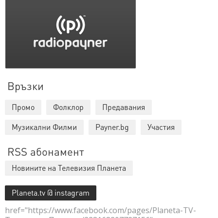
Връзки
Промо
Фолклор
Предавания
Музикални Филми
Payner.bg
Участия
RSS абонамент
Новините на Телевизия Планета
Planeta.tv @ instagram
href="https://www.facebook.com/pages/Planeta-TV-