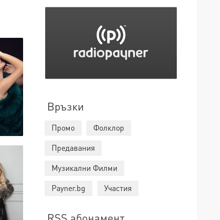
Връзки
Промо
Фолклор
Предавания
Музикални Филми
Payner.bg
Участия
RSS абонамент