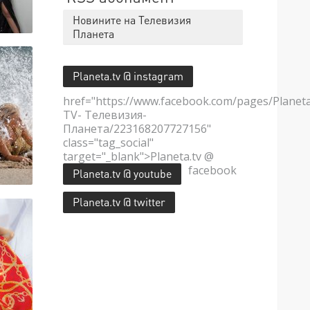
Новините на Телевизия
Планета
Planeta.tv @ instagram
href="https://www.facebook.com/pages/Planet
TV- Телевизия-
Планета/223168207727156"
class="tag_social"
target="_blank">Planeta.tv @
facebook
Planeta.tv @ youtube
Planeta.tv @ twitter