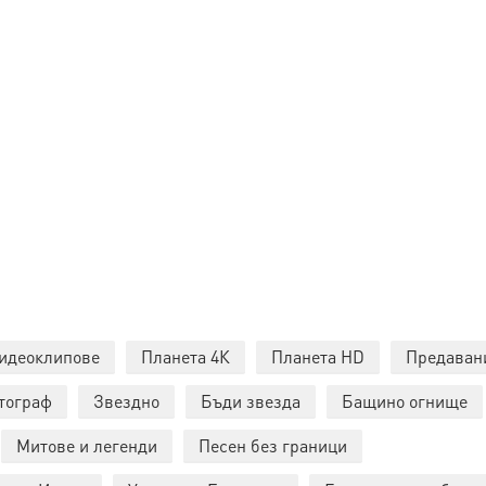
идеоклипове
Планета 4К
Планета HD
Предаван
тограф
Звездно
Бъди звезда
Бащино огнище
Митове и легенди
Песен без граници