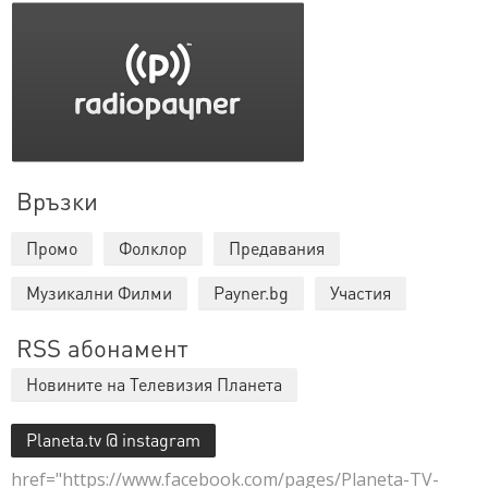
Връзки
Промо
Фолклор
Предавания
Музикални Филми
Payner.bg
Участия
RSS абонамент
Новините на Телевизия Планета
Planeta.tv @ instagram
href="https://www.facebook.com/pages/Planeta-TV-