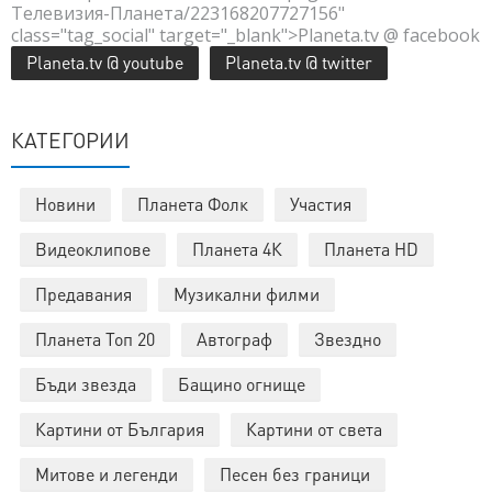
Телевизия-Планета/223168207727156"
class="tag_social" target="_blank">Planeta.tv @ facebook
Planeta.tv @ youtube
Planeta.tv @ twitter
КАТЕГОРИИ
Новини
Планета Фолк
Участия
Видеоклипове
Планета 4К
Планета HD
Предавания
Музикални филми
Планета Топ 20
Автограф
Звездно
Бъди звезда
Бащино огнище
Картини от България
Картини от света
Митове и легенди
Песен без граници