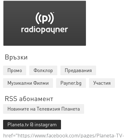
Връзки
Промо
Фолклор
Предавания
Музикални Филми
Payner.bg
Участия
RSS абонамент
Новините на Телевизия Планета
Planeta.tv @ instagram
href="https://www.facebook.com/pages/Planeta-TV-