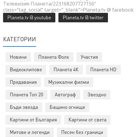
Телевизия-Планета/223168207727156"
class="tag_social" target="_blank">Planeta.tv @ facebook
Planeta.tv @ youtube
Planeta.tv @ twitter
КАТЕГОРИИ
Новини
Планета Фолк
Участия
Видеоклипове
Планета 4К
Планета HD
Предавания
Музикални филми
Планета Топ 20
Автограф
Звездно
Бъди звезда
Бащино огнище
Картини от България
Картини от света
Митове и легенди
Песен без граници