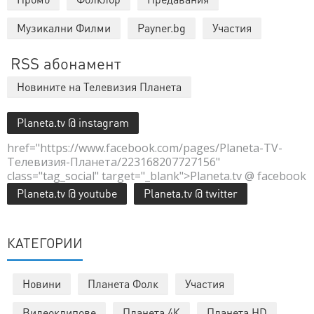
Музикални Филми
Payner.bg
Участия
RSS абонамент
Новините на Телевизия Планета
Planeta.tv @ instagram
href="https://www.facebook.com/pages/Planeta-TV-
Телевизия-Планета/223168207727156"
class="tag_social" target="_blank">Planeta.tv @ facebook
Planeta.tv @ youtube
Planeta.tv @ twitter
КАТЕГОРИИ
Новини
Планета Фолк
Участия
Видеоклипове
Планета 4К
Планета HD