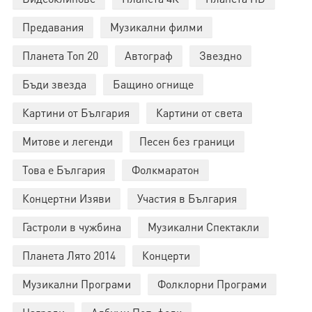
Предавания
Музикални филми
Планета Топ 20
Автограф
Звездно
Бъди звезда
Бащино огнище
Картини от България
Картини от света
Митове и легенди
Песен без граници
Това е България
Фолкмаратон
Концертни Изяви
Участия в България
Гастроли в чужбина
Музикални Спектакли
Планета Лято 2014
Концерти
Музикални Програми
Фолклорни Програми