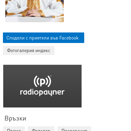
Сподели с приятели във Facebook
Фотогалерия индекс
Връзки
Промо
Фолклор
Предавания