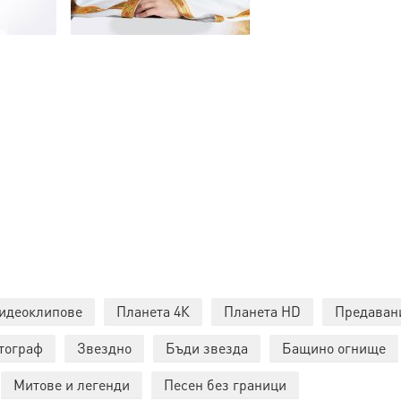
идеоклипове
Планета 4К
Планета HD
Предаван
тограф
Звездно
Бъди звезда
Бащино огнище
Митове и легенди
Песен без граници