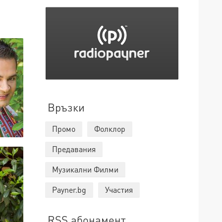
Връзки
Промо
Фолклор
Предавания
Музикални Филми
Payner.bg
Участия
RSS абонамент