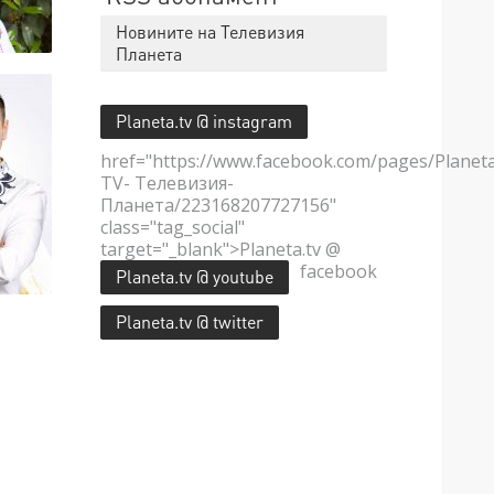
Новините на Телевизия
Планета
Planeta.tv @ instagram
href="https://www.facebook.com/pages/Planet
TV- Телевизия-
Планета/223168207727156"
class="tag_social"
target="_blank">Planeta.tv @
facebook
Planeta.tv @ youtube
Planeta.tv @ twitter