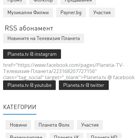
Музикални Филми
Payner.bg
Участия
RSS абонамент
Новините на Телевизия Планета
Planeta.tv @ instagram
href="https://www.facebook.com/pages/Planeta-TV-
Телевизия-Планета/223168207727156"
class="tag_social" target="_blank">Planeta.tv @ facebook
Planeta.tv @ youtube
Planeta.tv @ twitter
КАТЕГОРИИ
Новини
Планета Фолк
Участия
Видеоклипове
Планета 4К
Планета HD