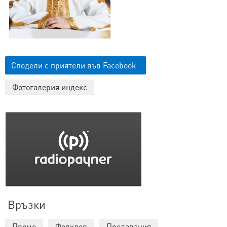
Сподели с приятели във Facebook
Фотогалерия индекс
Връзки
Промо
Фолклор
Предавания