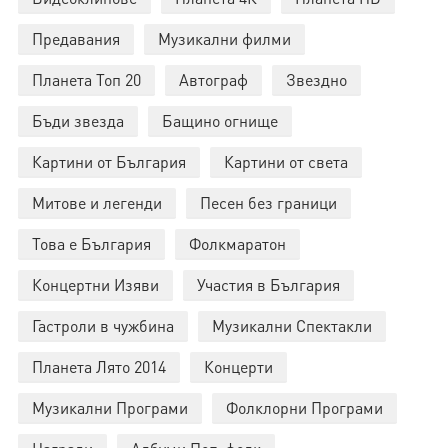
Предавания
Музикални филми
Планета Топ 20
Автограф
Звездно
Бъди звезда
Бащино огнище
Картини от България
Картини от света
Митове и легенди
Песен без граници
Това е България
Фолкмаратон
Концертни Изяви
Участия в България
Гастроли в чужбина
Музикални Спектакли
Планета Лято 2014
Концерти
Музикални Програми
Фолклорни Програми