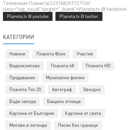
Телевизия-Планета/223168207727156"
class="tag_social" target="_blank">Planeta.tv @ facebook
Planeta.tv @ youtube
Planeta.tv @ twitter
КАТЕГОРИИ
Новини
Планета Фолк
Участия
Видеоклипове
Планета 4К
Планета HD
Предавания
Музикални филми
Планета Топ 20
Автограф
Звездно
Бъди звезда
Бащино огнище
Картини от България
Картини от света
Митове и легенди
Песен без граници