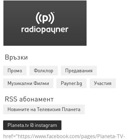
Връзки
Промо
Фолклор
Предавания
Музикални Филми
Payner.bg
Участия
RSS абонамент
Новините на Телевизия Планета
Planeta.tv @ instagram
href="https://www.facebook.com/pages/Planeta-TV-