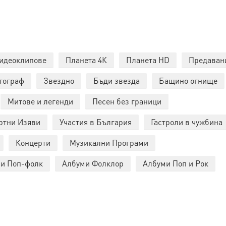
идеоклипове
Планета 4К
Планета HD
Предаван
тограф
Звездно
Бъди звезда
Бащино огнище
Митове и легенди
Песен без граници
ртни Изяви
Участия в България
Гастроли в чужбина
Концерти
Музикални Програми
и Поп-фолк
Албуми Фолклор
Албуми Поп и Рок