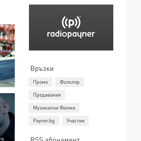
Връзки
Промо
Фолклор
Предавания
Музикални Филми
Payner.bg
Участия
RSS абонамент