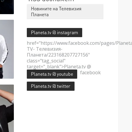
Новините на Телевизия
Планета
Planeta.tv @ instagram
href="https://www.facebook.com/pages/Planet
TV- Телевизия-
Планета/223168207727156"
class="tag_social"
target="_blank">Planeta.tv @
facebook
Planeta.tv @ youtube
Planeta.tv @ twitter