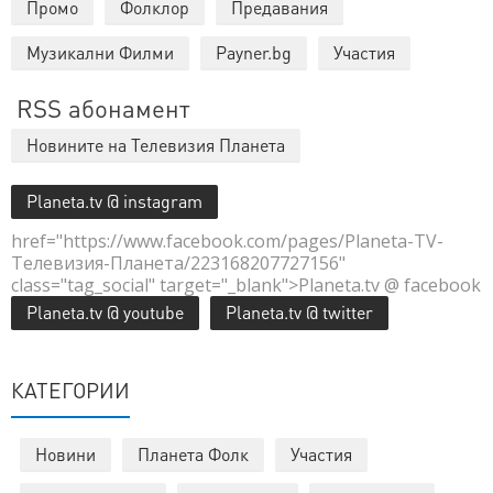
Промо
Фолклор
Предавания
Музикални Филми
Payner.bg
Участия
RSS абонамент
Новините на Телевизия Планета
Planeta.tv @ instagram
href="https://www.facebook.com/pages/Planeta-TV-
Телевизия-Планета/223168207727156"
class="tag_social" target="_blank">Planeta.tv @ facebook
Planeta.tv @ youtube
Planeta.tv @ twitter
КАТЕГОРИИ
Новини
Планета Фолк
Участия