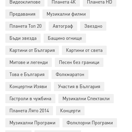
Видеоклипове
Планета 4К
Планета HD
Предавания
Музикални филми
Планета Топ 20
Автограф
Звездно
Бъди звезда
Бащино огнище
Картини от България
Картини от света
Митове и легенди
Песен без граници
Това е България
Фолкмаратон
Концертни Изяви
Участия в България
Гастроли в чужбина
Музикални Спектакли
Планета Лято 2014
Концерти
Музикални Програми
Фолклорни Програми