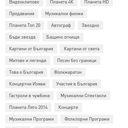
Видеоклипове
Планета 4К
Планета HD
Предавания
Музикални филми
Планета Топ 20
Автограф
Звездно
Бъди звезда
Бащино огнище
Картини от България
Картини от света
Митове и легенди
Песен без граници
Това е България
Фолкмаратон
Концертни Изяви
Участия в България
Гастроли в чужбина
Музикални Спектакли
Планета Лято 2014
Концерти
Музикални Програми
Фолклорни Програми