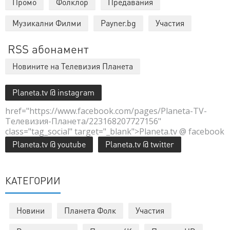
Промо
Фолклор
Предавания
Музикални Филми
Payner.bg
Участия
RSS абонамент
Новините на Телевизия Планета
Planeta.tv @ instagram
href="https://www.facebook.com/pages/Planeta-TV-
Телевизия-Планета/223168207727156"
class="tag_social" target="_blank">Planeta.tv @ facebook
Planeta.tv @ youtube
Planeta.tv @ twitter
КАТЕГОРИИ
Новини
Планета Фолк
Участия