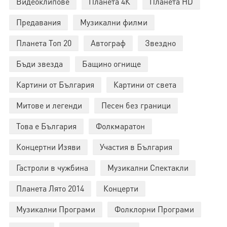
Видеоклипове
Планета 4К
Планета HD
Предавания
Музикални филми
Планета Топ 20
Автограф
Звездно
Бъди звезда
Бащино огнище
Картини от България
Картини от света
Митове и легенди
Песен без граници
Това е България
Фолкмаратон
Концертни Изяви
Участия в България
Гастроли в чужбина
Музикални Спектакли
Планета Лято 2014
Концерти
Музикални Програми
Фолклорни Програми