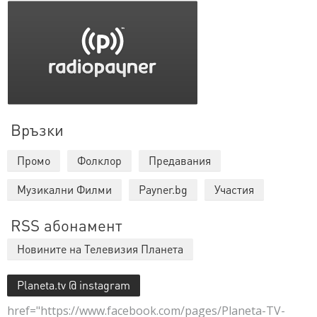
Връзки
Промо
Фолклор
Предавания
Музикални Филми
Payner.bg
Участия
RSS абонамент
Новините на Телевизия Планета
Planeta.tv @ instagram
href="https://www.facebook.com/pages/Planeta-TV-