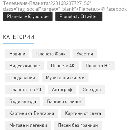
Телевизия-Планета/223168207727156"
class="tag_social" target="_blank">Planeta.tv @ facebook
Planeta.tv @ youtube
Planeta.tv @ twitter
КАТЕГОРИИ
Новини
Планета Фолк
Участия
Видеоклипове
Планета 4К
Планета HD
Предавания
Музикални филми
Планета Топ 20
Автограф
Звездно
Бъди звезда
Бащино огнище
Картини от България
Картини от света
Митове и легенди
Песен без граници