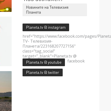
Новините на Телевизия
Планета
Planeta.tv @ instagram
href="https://www.facebook.com/pages/Planet
TV- Телевизия-
Планета/223168207727156"
class="tag_social"
target="_blank">Planeta.tv @
facebook
Planeta.tv @ youtube
Planeta.tv @ twitter