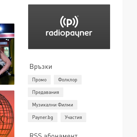
Връзки
Промо
Фолклор
Предавания
Музикални Филми
Payner.bg
Участия
RSS абонамент