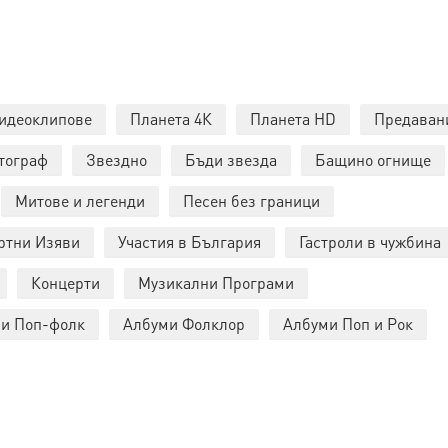
идеоклипове
Планета 4К
Планета HD
Предаван
тограф
Звездно
Бъди звезда
Бащино огнище
Митове и легенди
Песен без граници
ртни Изяви
Участия в България
Гастроли в чужбина
Концерти
Музикални Програми
и Поп-фолк
Албуми Фолклор
Албуми Поп и Рок