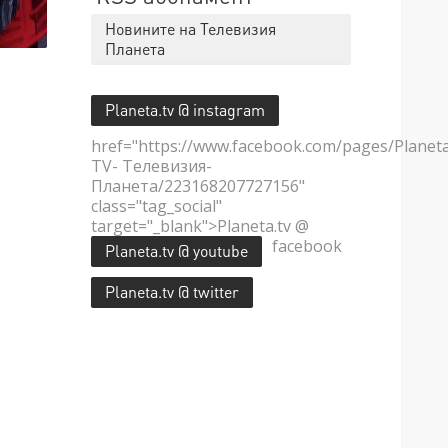
Новините на Телевизия
Планета
Planeta.tv @ instagram
href="https://www.facebook.com/pages/Planet
TV- Телевизия-
Планета/223168207727156"
class="tag_social"
target="_blank">Planeta.tv @
facebook
Planeta.tv @ youtube
Planeta.tv @ twitter