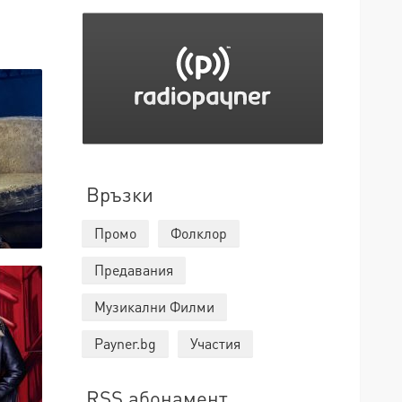
Връзки
Промо
Фолклор
Предавания
Музикални Филми
Payner.bg
Участия
RSS абонамент