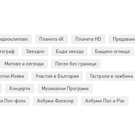
идеоклипове
Планета 4К
Планета HD
Предаван
тограф
Звездно
Бъди звезда
Бащино огнище
Митове и легенди
Песен без граници
ртни Изяви
Участия в България
Гастроли в чужбина
Концерти
Музикални Програми
и Поп-фолк
Албуми Фолклор
Албуми Поп и Рок