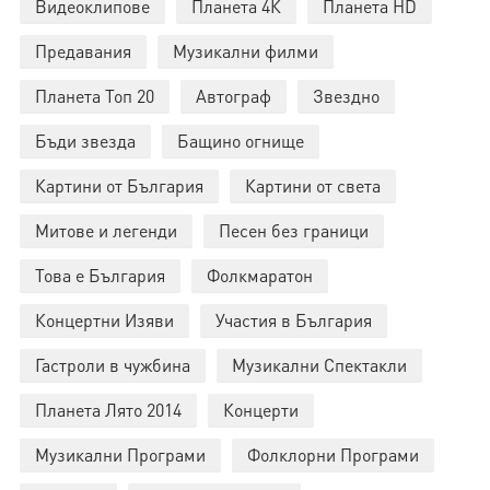
Видеоклипове
Планета 4К
Планета HD
Предавания
Музикални филми
Планета Топ 20
Автограф
Звездно
Бъди звезда
Бащино огнище
Картини от България
Картини от света
Митове и легенди
Песен без граници
Това е България
Фолкмаратон
Концертни Изяви
Участия в България
Гастроли в чужбина
Музикални Спектакли
Планета Лято 2014
Концерти
Музикални Програми
Фолклорни Програми