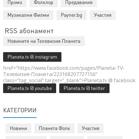
Промо
Фолклор
Предавания
Музикални Филми
Payner.bg
Участия
RSS абонамент
Новините на Телевизия Планета
Planeta.tv @ instagram
href="https://www.facebook.com/pages/Planeta-TV-
Телевизия-Планета/223168207727156"
class="tag_social" target="_blank">Planeta.tv @ facebook
Planeta.tv @ youtube
Planeta.tv @ twitter
КАТЕГОРИИ
Новини
Планета Фолк
Участия