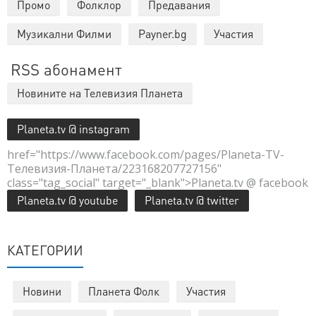
Промо
Фолклор
Предавания
Музикални Филми
Payner.bg
Участия
RSS абонамент
Новините на Телевизия Планета
Planeta.tv @ instagram
href="https://www.facebook.com/pages/Planeta-TV-
Телевизия-Планета/223168207727156"
class="tag_social" target="_blank">Planeta.tv @ facebook
Planeta.tv @ youtube
Planeta.tv @ twitter
КАТЕГОРИИ
Новини
Планета Фолк
Участия