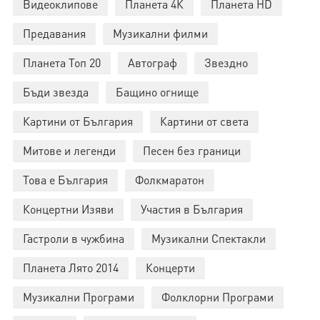
Видеоклипове
Планета 4К
Планета HD
Предавания
Музикални филми
Планета Топ 20
Автограф
Звездно
Бъди звезда
Бащино огнище
Картини от България
Картини от света
Митове и легенди
Песен без граници
Това е България
Фолкмаратон
Концертни Изяви
Участия в България
Гастроли в чужбина
Музикални Спектакли
Планета Лято 2014
Концерти
Музикални Програми
Фолклорни Програми