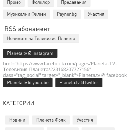
Промо
Фолклор
Предавания
Музикални Филми
Payner.bg
Участия
RSS абонамент
Новините на Телевизия Планета
Planeta.tv @ instagram
href="https://www.facebook.com/pages/Planeta-TV-
Телевизия-Планета/223168207727156"
class="tag_social" target="_blank">Planeta.tv @ facebook
Planeta.tv @ youtube
Planeta.tv @ twitter
КАТЕГОРИИ
Новини
Планета Фолк
Участия