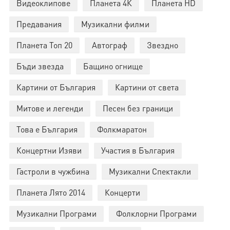
Видеоклипове
Планета 4К
Планета HD
Предавания
Музикални филми
Планета Топ 20
Автограф
Звездно
Бъди звезда
Бащино огнище
Картини от България
Картини от света
Митове и легенди
Песен без граници
Това е България
Фолкмаратон
Концертни Изяви
Участия в България
Гастроли в чужбина
Музикални Спектакли
Планета Лято 2014
Концерти
Музикални Програми
Фолклорни Програми