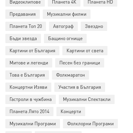
Видеоклипове
Планета 4К
Планета HD
Предавания
Музикални филми
Планета Топ 20
Автограф
Звездно
Бъди звезда
Бащино огнище
Картини от България
Картини от света
Митове и легенди
Песен без граници
Това е България
Фолкмаратон
Концертни Изяви
Участия в България
Гастроли в чужбина
Музикални Спектакли
Планета Лято 2014
Концерти
Музикални Програми
Фолклорни Програми