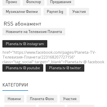
Промо
Фолклор
Предавания
Музикални Филми
Payner.bg
Участия
RSS абонамент
Новините на Телевизия Планета
Planeta.tv @ instagram
href="https://www.facebook.com/pages/Planeta-TV-
Телевизия-Планета/223168207727156"
class="tag_social" target="_blank">Planeta.tv @ facebook
Planeta.tv @ youtube
Planeta.tv @ twitter
КАТЕГОРИИ
Новини
Планета Фолк
Участия