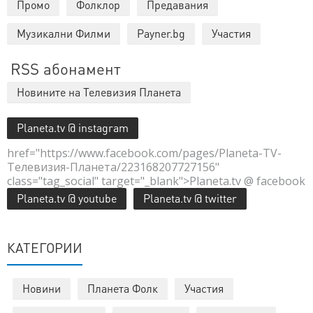
Промо
Фолклор
Предавания
Музикални Филми
Payner.bg
Участия
RSS абонамент
Новините на Телевизия Планета
Planeta.tv @ instagram
href="https://www.facebook.com/pages/Planeta-TV-
Телевизия-Планета/223168207727156"
class="tag_social" target="_blank">Planeta.tv @ facebook
Planeta.tv @ youtube
Planeta.tv @ twitter
КАТЕГОРИИ
Новини
Планета Фолк
Участия