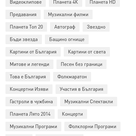
Видеоклипове
Планета 4К
Планета HD
Предавания
Музикални филми
Планета Топ 20
Автограф
Звездно
Бъди звезда
Бащино огнище
Картини от България
Картини от света
Митове и легенди
Песен без граници
Това е България
Фолкмаратон
Концертни Изяви
Участия в България
Гастроли в чужбина
Музикални Спектакли
Планета Лято 2014
Концерти
Музикални Програми
Фолклорни Програми