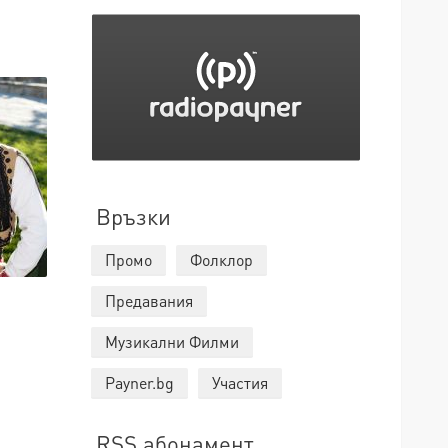
Връзки
Промо
Фолклор
Предавания
Музикални Филми
Payner.bg
Участия
RSS абонамент