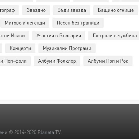
тограф
Звездно
Бъди звезда
Бащино огнище
Митове и легенди
Песен без граници
ртни Изяви
Участия в България
Гастроли в чужбина
Концерти
Музикални Програми
и Поп-фолк
Албуми Фолклор
Албуми Поп и Рок
ени © 2014-2020 Planeta TV.