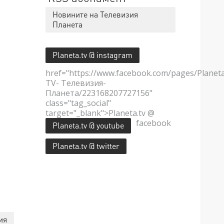
Новините на Телевизия
Планета
Planeta.tv @ instagram
href="https://www.facebook.com/pages/Planet
TV- Телевизия-
Планета/223168207727156"
class="tag_social"
target="_blank">Planeta.tv @
facebook
Planeta.tv @ youtube
Planeta.tv @ twitter
ия