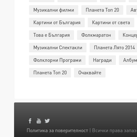
Музикални филми
Планета Топ 20
Ав
Картини от България
Картини от света
Това е България
Фолкмаратон
Конце
Музикални Спектакли
Планета Лято 2014
Фолклорни Програми
Награди
Албум
Планета Топ 20
Очаквайте
Политика за поверителност
| Всички права запаз