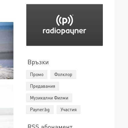
Връзки
Промо
Фолклор
Предавания
Музикални Филми
Payner.bg
Участия
RSS абонамент