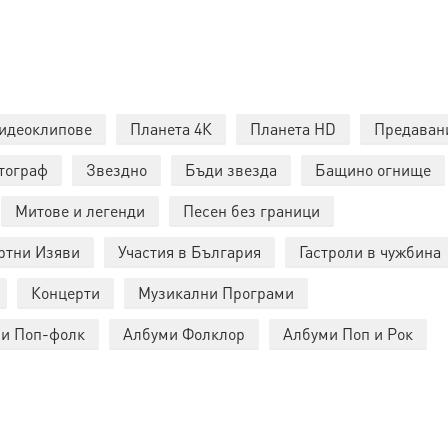
идеоклипове
Планета 4К
Планета HD
Предаван
тограф
Звездно
Бъди звезда
Бащино огнище
Митове и легенди
Песен без граници
ртни Изяви
Участия в България
Гастроли в чужбина
Концерти
Музикални Програми
и Поп-фолк
Албуми Фолклор
Албуми Поп и Рок