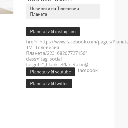
Новините на Телевизия
Планета
Planeta.tv @ instagram
href="https://www.facebook.com/pages/Planet
TV- Телевизия-
Планета/223168207727156"
class="tag_social"
target="_blank">Planeta.tv @
facebook
Planeta.tv @ youtube
Planeta.tv @ twitter