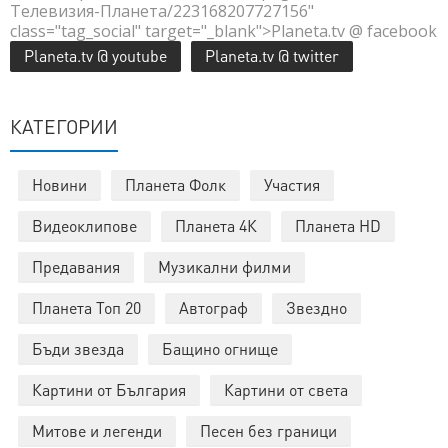
Телевизия-Планета/223168207727156"
class="tag_social" target="_blank">Planeta.tv @ facebook
Planeta.tv @ youtube
Planeta.tv @ twitter
КАТЕГОРИИ
Новини
Планета Фолк
Участия
Видеоклипове
Планета 4К
Планета HD
Предавания
Музикални филми
Планета Топ 20
Автограф
Звездно
Бъди звезда
Бащино огнище
Картини от България
Картини от света
Митове и легенди
Песен без граници