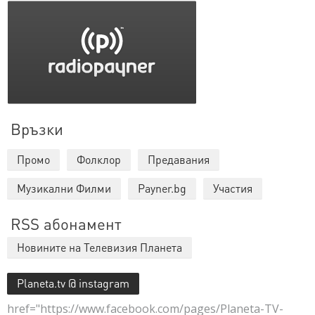
Връзки
Промо
Фолклор
Предавания
Музикални Филми
Payner.bg
Участия
RSS абонамент
Новините на Телевизия Планета
Planeta.tv @ instagram
href="https://www.facebook.com/pages/Planeta-TV-