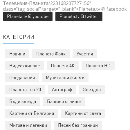
Телевизия-Планета/223168207727156"
class="tag_social" target="_blank">Planeta.tv @ facebook
Planeta.tv @ youtube
Planeta.tv @ twitter
КАТЕГОРИИ
Новини
Планета Фолк
Участия
Видеоклипове
Планета 4К
Планета HD
Предавания
Музикални филми
Планета Топ 20
Автограф
Звездно
Бъди звезда
Бащино огнище
Картини от България
Картини от света
Митове и легенди
Песен без граници