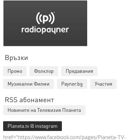
Връзки
Промо
Фолклор
Предавания
Музикални Филми
Payner.bg
Участия
RSS абонамент
Новините на Телевизия Планета
Planeta.tv @ instagram
href="https://www.facebook.com/pages/Planeta-TV-