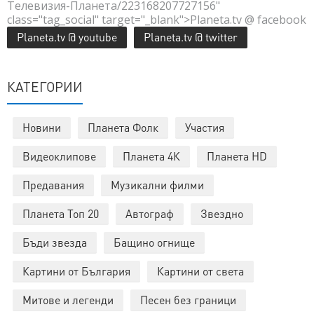
Телевизия-Планета/223168207727156"
class="tag_social" target="_blank">Planeta.tv @ facebook
Planeta.tv @ youtube
Planeta.tv @ twitter
КАТЕГОРИИ
Новини
Планета Фолк
Участия
Видеоклипове
Планета 4К
Планета HD
Предавания
Музикални филми
Планета Топ 20
Автограф
Звездно
Бъди звезда
Бащино огнище
Картини от България
Картини от света
Митове и легенди
Песен без граници