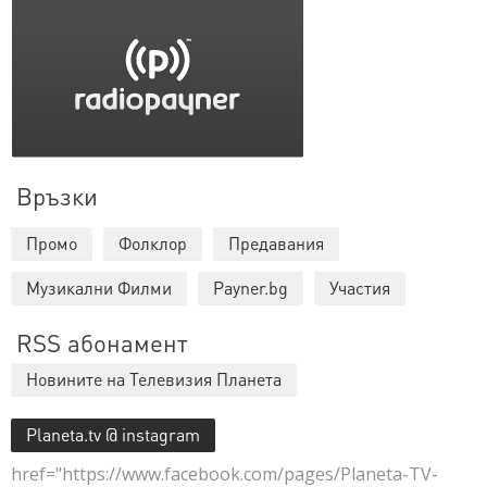
Връзки
Промо
Фолклор
Предавания
Музикални Филми
Payner.bg
Участия
RSS абонамент
Новините на Телевизия Планета
Planeta.tv @ instagram
href="https://www.facebook.com/pages/Planeta-TV-