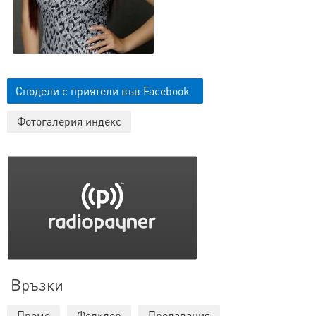
Сподели с приятели във Facebook
Фотогалерия индекс
Връзки
Промо
Фолклор
Предавания