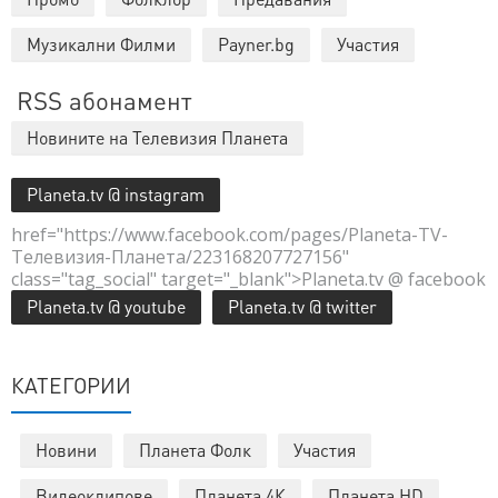
Музикални Филми
Payner.bg
Участия
RSS абонамент
Новините на Телевизия Планета
Planeta.tv @ instagram
href="https://www.facebook.com/pages/Planeta-TV-
Телевизия-Планета/223168207727156"
class="tag_social" target="_blank">Planeta.tv @ facebook
Planeta.tv @ youtube
Planeta.tv @ twitter
КАТЕГОРИИ
Новини
Планета Фолк
Участия
Видеоклипове
Планета 4К
Планета HD