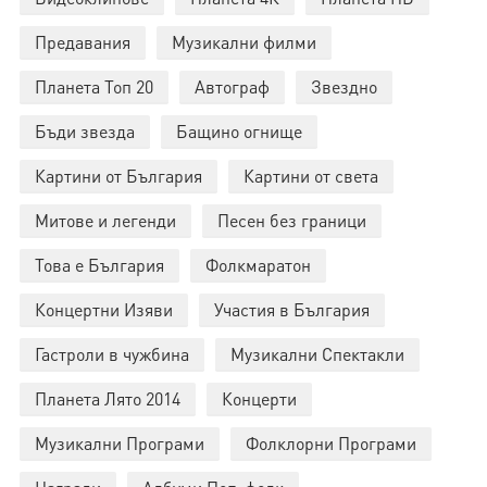
Предавания
Музикални филми
Планета Топ 20
Автограф
Звездно
Бъди звезда
Бащино огнище
Картини от България
Картини от света
Митове и легенди
Песен без граници
Това е България
Фолкмаратон
Концертни Изяви
Участия в България
Гастроли в чужбина
Музикални Спектакли
Планета Лято 2014
Концерти
Музикални Програми
Фолклорни Програми