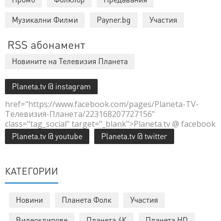
Музикални Филми
Payner.bg
Участия
RSS абонамент
Новините на Телевизия Планета
Planeta.tv @ instagram
href="https://www.facebook.com/pages/Planeta-TV-
Телевизия-Планета/223168207727156"
class="tag_social" target="_blank">Planeta.tv @ facebook
Planeta.tv @ youtube
Planeta.tv @ twitter
КАТЕГОРИИ
Новини
Планета Фолк
Участия
Видеоклипове
Планета 4К
Планета HD