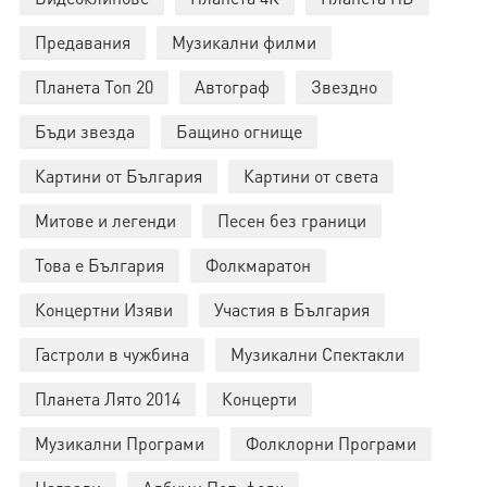
Предавания
Музикални филми
Планета Топ 20
Автограф
Звездно
Бъди звезда
Бащино огнище
Картини от България
Картини от света
Митове и легенди
Песен без граници
Това е България
Фолкмаратон
Концертни Изяви
Участия в България
Гастроли в чужбина
Музикални Спектакли
Планета Лято 2014
Концерти
Музикални Програми
Фолклорни Програми