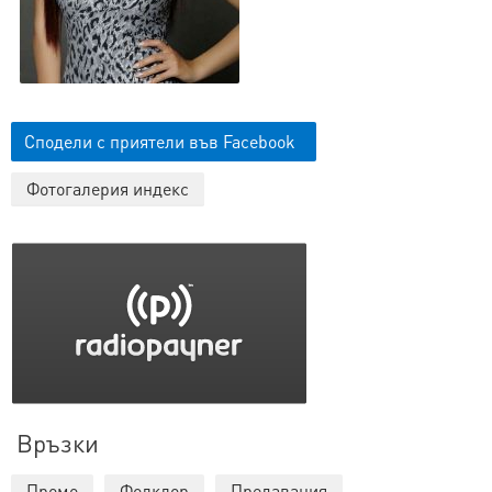
Сподели с приятели във Facebook
Фотогалерия индекс
Връзки
Промо
Фолклор
Предавания