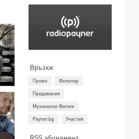
Връзки
Промо
Фолклор
Предавания
Музикални Филми
Payner.bg
Участия
RSS абонамент