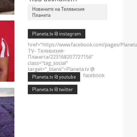
Новините на Телевизия
Планета
Planeta.tv @ instagram
href="https://www.facebook.com/pages/Planet
TV- Телевизия-
Планета/223168207727156"
class="tag_social"
target="_blank">Planeta.tv @
facebook
Planeta.tv @ youtube
Planeta.tv @ twitter