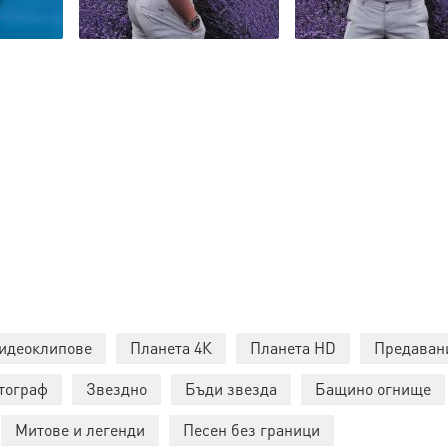
идеоклипове
Планета 4К
Планета HD
Предаван
тограф
Звездно
Бъди звезда
Бащино огнище
Митове и легенди
Песен без граници