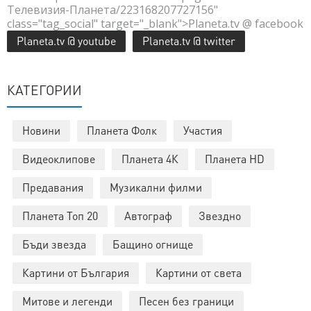
Телевизия-Планета/223168207727156"
class="tag_social" target="_blank">Planeta.tv @ facebook
Planeta.tv @ youtube
Planeta.tv @ twitter
КАТЕГОРИИ
Новини
Планета Фолк
Участия
Видеоклипове
Планета 4К
Планета HD
Предавания
Музикални филми
Планета Топ 20
Автограф
Звездно
Бъди звезда
Бащино огнище
Картини от България
Картини от света
Митове и легенди
Песен без граници