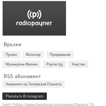
Връзки
Промо
Фолклор
Предавания
Музикални Филми
Payner.bg
Участия
RSS абонамент
Новините на Телевизия Планета
Planeta.tv @ instagram
href="https://www.facebook.com/pages/Planeta-TV-